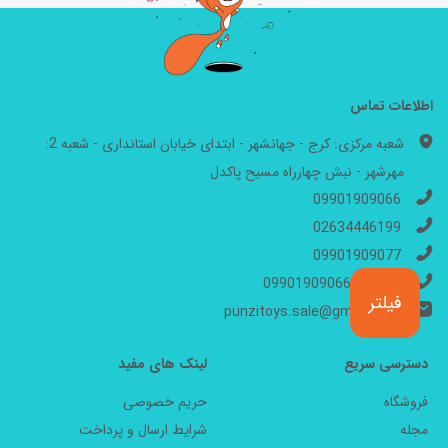
اطلاعات تماس
شعبه مرکزی: کرج - جهانشهر - ابتدای خیابان استانداری - شعبه 2:
مهرشهر - نبش چهارراه مسیح پاکدل
09901909066
02634446199
09901909077
واتساپ: 09901909066
فیلتر
punzitoys.sale@gmail.com
دسترسی سریع
لینک های مفید
فروشگاه
حریم خصوصی
مجله
شرایط ارسال و پرداخت