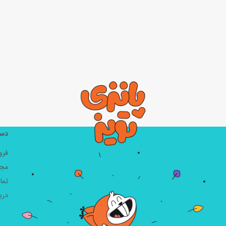
دست
فرو
مجل
تما
دربا