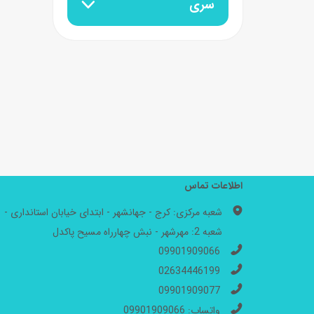
سری
اطلاعات تماس
شعبه مرکزی: کرج - جهانشهر - ابتدای خیابان استانداری -
شعبه 2: مهرشهر - نبش چهارراه مسیح پاکدل
09901909066
02634446199
09901909077
واتساپ: 09901909066