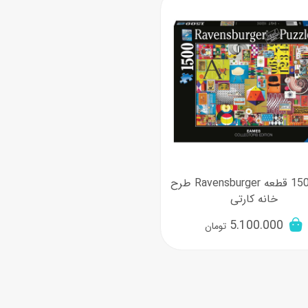
اسب
سور
پازل
کیف و کوله پشتی
ست
برد گیم
چمدان کودک
لوا
لوازم هنر و نقاشی
قمقمه و ظرف غذا
علم و سرگرمی
جامدادی
کتاب
کیف پول
پازل 1500 قطعه Ravensburger طرح
خانه کارتی
5.100.000
تومان