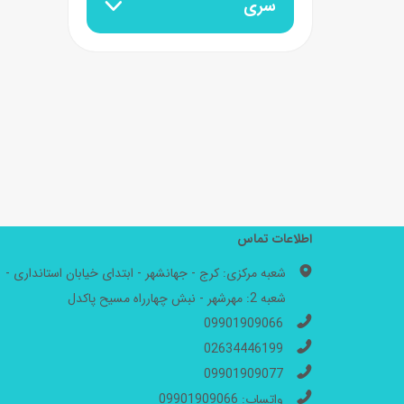
سری
اطلاعات تماس
شعبه مرکزی: کرج - جهانشهر - ابتدای خیابان استانداری -
شعبه 2: مهرشهر - نبش چهارراه مسیح پاکدل
09901909066
02634446199
09901909077
واتساپ: 09901909066