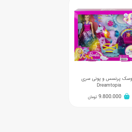
اسب
سور
پازل
کیف و کوله پشتی
ست
برد گیم
چمدان کودک
لوا
لوازم هنر و نقاشی
قمقمه و ظرف غذا
علم و سرگرمی
جامدادی
کتاب
کیف پول
وسک پرنسس و پونی سری
Dreamtopia
9.800.000
تومان