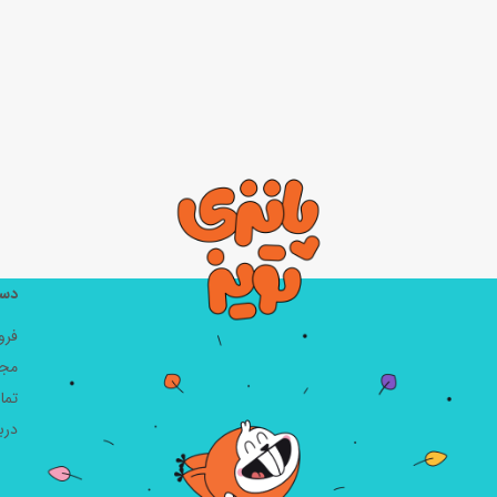
دست
فرو
مجل
تما
دربا