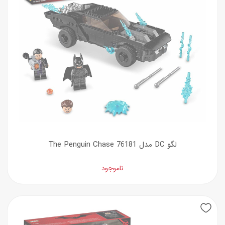
لگو DC مدل The Penguin Chase 76181
ناموجود