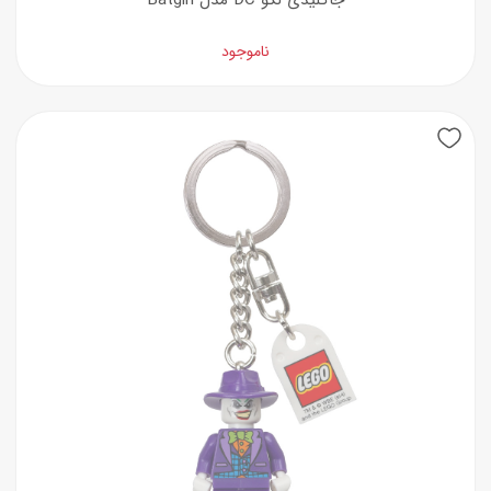
جاکلیدی لگو DC مدل Batgirl
ناموجود