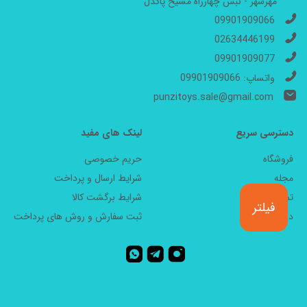
مهرشهر - نبش چهارراه مسیح پاکدل
09901909066
02634446199
09901909077
واتساپ: 09901909066
punzitoys.sale@gmail.com
دسترسی سریع
لینک های مفید
فروشگاه
حریم خصوصی
مجله
شرایط ارسال و پرداخت
تماس با ما
شرایط برگشت کالا
فیلتر
درباره ما
ثبت سفارش و روش های پرداخت