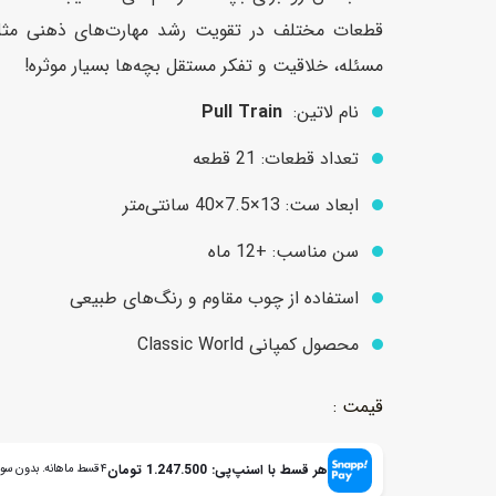
قطعات مختلف در تقویت رشد مهارت‌های ذهنی م
مسئله، خلاقیت و تفکر مستقل بچه‌ها بسیار موثره!
عروسک
اکشن فیگور و شخصیت
نام لاتین:
Pull Train
خانه و لوازم عروسک
حیوانات مینیاتوری
تعداد قطعات: 21 قطعه
عروسک پولیشی
لباس و ماسک
ابعاد ست: 13×7.5×40 سانتی‌متر
عروسک مینیاتوری
لوازم گریم و آرایش کودک
سن مناسب: +12 ماه
استفاده از چوب مقاوم و رنگ‌های طبیعی
محصول کمپانی Classic World
هر قسط با اسنپ‌پی:
1.247.500
تومان
۴ قسط ماهانه. بدون سود، چک و ضامن.