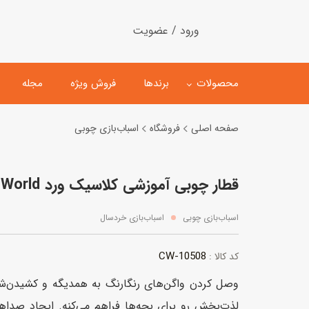
ورود / عضویت
محصولات
برندها
فروش ویژه
مجله
صفحه اصلی
فروشگاه
اسباب‌بازی چوبی
لگو
ماشین کنترلی
قطار چوبی آموزشی کلاسیک ورد Classic World
اسباب‌بازی‌ ساختنی
ماشین مدل و کلکسیونی
کیت و کاردستی
پیست و ست ماشین بازی
اسباب‌بازی چوبی
اسباب‌بازی خردسال
اسباب‌بازی‌ مگنتی
ماشین اسباب بازی
CW-10508
کد کالا :
ربات و اسباب‌بازیهای عملکر
وصل کردن واگن‌های رنگارنگ به همدیگه و کشیدن‌ش
هلیکوپتر و هواپیما
لذت‌بخش رو برای بچه‌ها فراهم می‌کنه. ایجاد صد