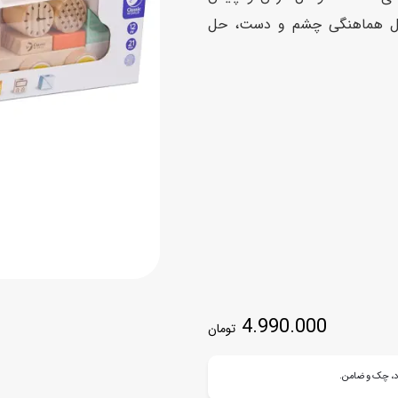
اسب
ثل هماهنگی چشم و دست، حل
سور
پازل
کیف و کوله پشتی
ست
برد گیم
چمدان کودک
لوا
لوازم هنر و نقاشی
قمقمه و ظرف غذا
علم و سرگرمی
جامدادی
کتاب
کیف پول
4.990.000
تومان