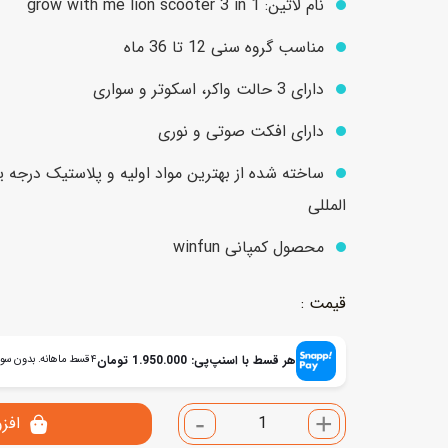
نام لاتین: grow with me lion scooter 3 in 1
مناسب گروه سنی 12 تا 36 ماه
عروسک
اکشن فیگور و شخصیت
دارای 3 حالت واکر، اسکوتر و سواری
خانه و لوازم عروسک
حیوانات مینیاتوری
دارای افکت صوتی و نوری
عروسک پولیشی
لباس و ماسک
ساخته شده از بهترین مواد اولیه و پلاستیک درجه 
عروسک مینیاتوری
المللی
لوازم گریم و آرایش کودک
محصول کمپانی winfun
هر قسط با اسنپ‌پی:
1.950.000
تومان
۴ قسط ماهانه. بدون سود، چک و ضامن.
-
+
افز