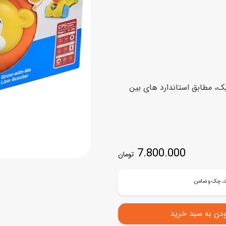
اسب
سور
پازل
کیف و کوله پشتی
ست
برد گیم
چمدان کودک
لوا
لوازم هنر و نقاشی
قمقمه و ظرف غذا
یک، مطابق استاندارد های بین
علم و سرگرمی
جامدادی
کتاب
کیف پول
7.800.000
تومان
ودن به سبد خرید