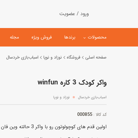
ورود / عضویت
محصولات
برندها
فروش ویژه
مجله
صفحه اصلی
فروشگاه
نوزاد و نوپا
اسباب‌بازی خردسال
لگو
ماشین کنترلی
واکر کودک 3 کاره winfun
اسباب‌بازی‌ ساختنی
ماشین مدل و کلکسیونی
کیت و کاردستی
پیست و ست ماشین بازی
اسباب‌بازی خردسال
نوزاد و نوپا
اسباب‌بازی‌ مگنتی
ماشین اسباب بازی
000855
کد کالا :
ربات و اسباب‌بازیهای عملکر
اولین قدم های کوچولوتون رو با واکر 3 حالته وین فان ببینید
هلیکوپتر و هواپیما