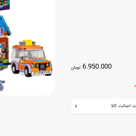
اسب
سور
پازل
کیف و کوله پشتی
ست
برد گیم
چمدان کودک
لوا
لوازم هنر و نقاشی
قمقمه و ظرف غذا
علم و سرگرمی
جامدادی
6.950.000
تومان
کتاب
کیف پول
د
 اصالت کالا