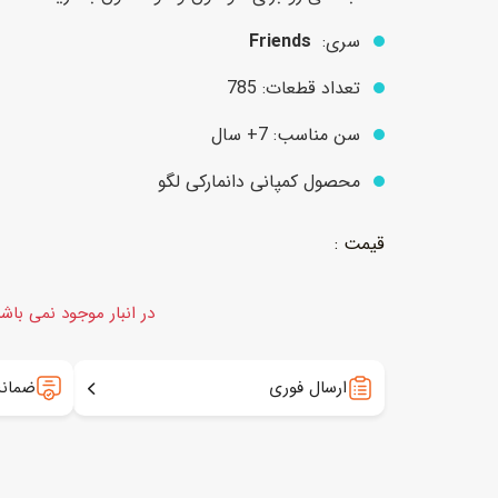
سری:
Friends
عروسک
اکشن فیگور و شخصیت
تعداد قطعات: 785
خانه و لوازم عروسک
حیوانات مینیاتوری
سن مناسب: 7+ سال
عروسک پولیشی
لباس و ماسک
محصول کمپانی دانمارکی لگو
عروسک مینیاتوری
لوازم گریم و آرایش کودک
در انبار موجود نمی باش
ارسال فوری
ضمانت