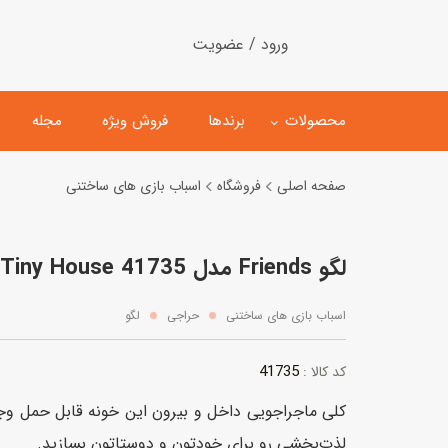
ورود / عضویت
محصولات
برندها
فروش ویژه
مجله
صفحه اصلی
فروشگاه
اسباب بازی های ساختنی
لگو
ماشین کنترلی
لگو Friends مدل Mobile Tiny House 41735
اسباب‌بازی‌ ساختنی
ماشین مدل و کلکسیونی
کیت و کاردستی
پیست و ست ماشین بازی
اسباب بازی های ساختنی
حراجی
لگو
اسباب‌بازی‌ مگنتی
ماشین اسباب بازی
41735
کد کالا :
ربات و اسباب‌بازیهای عملکر
کلی ماجراجویی داخل و بیرون این خونه قابل حمل وجو
هلیکوپتر و هواپیما
لذت‌بخشی رو برای خودتون و دوستاتون بسازید.