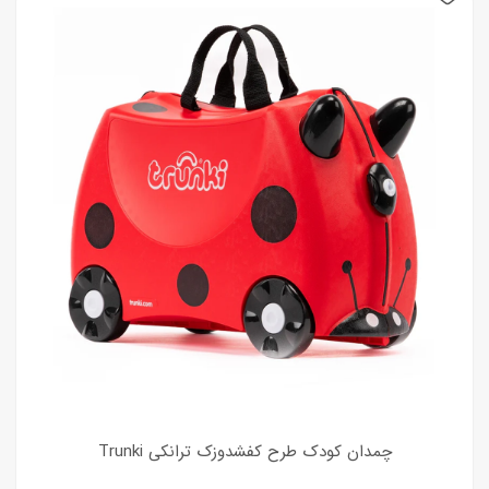
چمدان کودک طرح کفشدوزک ترانکی Trunki