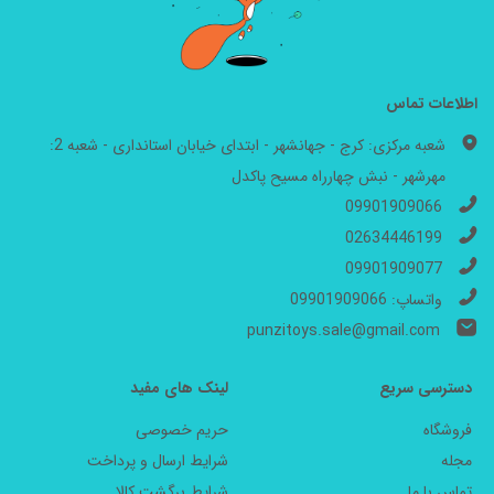
اطلاعات تماس
شعبه مرکزی: کرج - جهانشهر - ابتدای خیابان استانداری - شعبه 2:
مهرشهر - نبش چهارراه مسیح پاکدل
09901909066
02634446199
09901909077
واتساپ: 09901909066
punzitoys.sale@gmail.com
دسترسی سریع
لینک های مفید
فروشگاه
حریم خصوصی
مجله
شرایط ارسال و پرداخت
تماس با ما
شرایط برگشت کالا