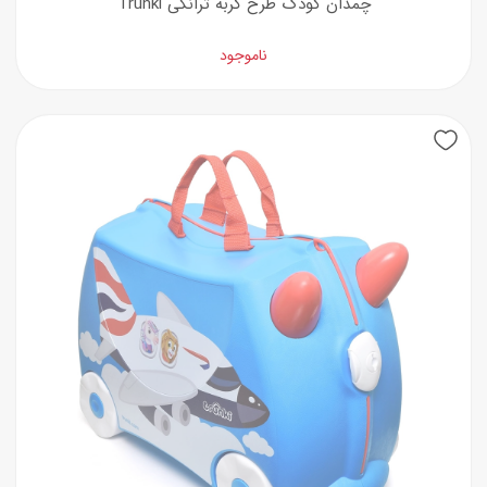
چمدان کودک طرح گربه ترانکی Trunki
ناموجود