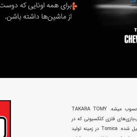
اسب
سور
پازل
کیف و کوله پشتی
ست
برد گیم
چمدان کودک
لوا
لوازم هنر و نقاشی
قمقمه و ظرف غذا
علم و سرگرمی
جامدادی
کتاب
کیف پول
تامیکا، بزرگ‌ترین برند کمپانی ژاپنی تاکارا تامی محسوب میشه. TAKARA TOMY
ب‌بازی‌های فلزی کلکسیونی که در
سال ۲۰۰۶ از ترکیب دو شرکت Takara و Tomy تشکیل شده. Tomica در زمینه تولید