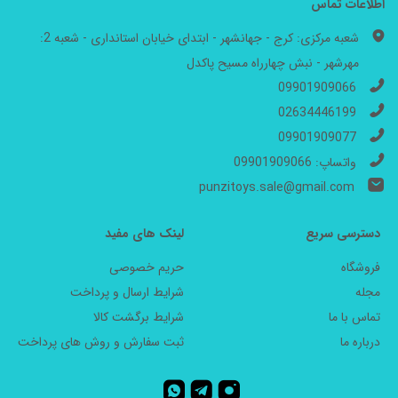
اطلاعات تماس
شعبه مرکزی: کرج - جهانشهر - ابتدای خیابان استانداری - شعبه 2:
مهرشهر - نبش چهارراه مسیح پاکدل
09901909066
02634446199
09901909077
واتساپ: 09901909066
punzitoys.sale@gmail.com
دسترسی سریع
لینک های مفید
فروشگاه
حریم خصوصی
مجله
شرایط ارسال و پرداخت
تماس با ما
شرایط برگشت کالا
درباره ما
ثبت سفارش و روش های پرداخت