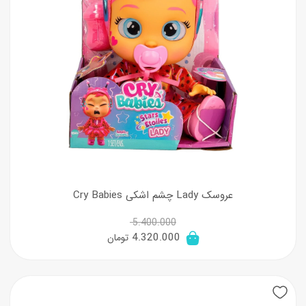
عروسک Lady چشم اشکی Cry Babies
5.400.000
قیمت
قیمت
4.320.000
تومان
اصلی:
فعلی:
5.400.000 تومان
4.320.000 تومان.
بود.