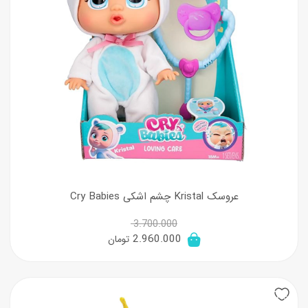
عروسک Kristal چشم اشکی Cry Babies
3.700.000
قیمت
قیمت
2.960.000
تومان
اصلی:
فعلی:
3.700.000 تومان
2.960.000 تومان.
20%
بود.