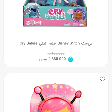
عروسک Disney Stitch چشم اشکی Cry Babies
6.100.000
قیمت
قیمت
4.880.000
تومان
اصلی:
فعلی:
6.100.000 تومان
4.880.000 تومان.
20%
بود.