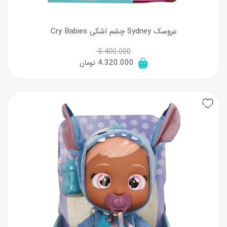
عروسک Sydney چشم اشکی Cry Babies
5.400.000
قیمت
قیمت
4.320.000
تومان
اصلی:
فعلی:
5.400.000 تومان
4.320.000 تومان.
20%
بود.