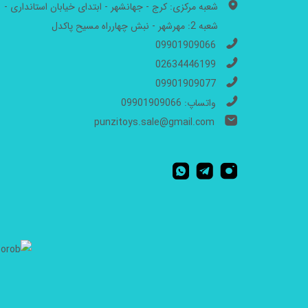
شعبه مرکزی: کرج - جهانشهر - ابتدای خیابان استانداری -
شعبه 2: مهرشهر - نبش چهارراه مسیح پاکدل
09901909066
02634446199
09901909077
واتساپ: 09901909066
punzitoys.sale@gmail.com