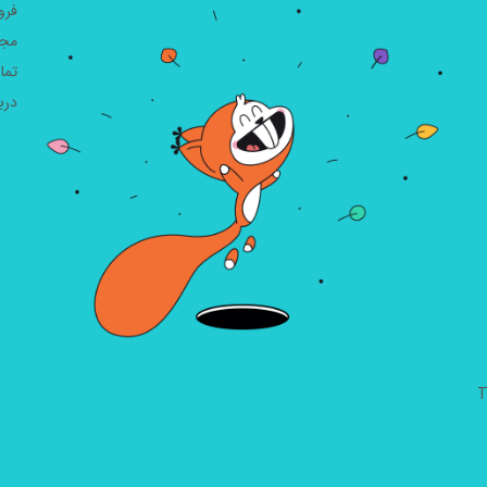
فرو
مجل
تما
دربا