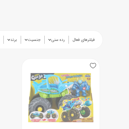
عروسک
اکشن فیگور و شخصیت
خانه و لوازم عروسک
حیوانات مینیاتوری
فیلترهای فعال
رده سنی
جنسیت
برند
عروسک پولیشی
لباس و ماسک
عروسک مینیاتوری
لوازم گریم و آرایش کودک