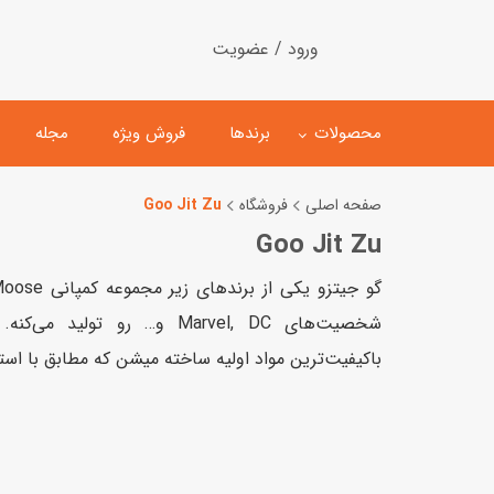
ورود / عضویت
محصولات
برندها
فروش ویژه
مجله
صفحه اصلی
فروشگاه
Goo Jit Zu
Goo Jit Zu
لگو
ماشین کنترلی
اسباب‌بازی‌ ساختنی
ماشین مدل و کلکسیونی
شخصیت‌های Marvel, DC و… رو تو
کیت و کاردستی
پیست و ست ماشین بازی
باکیفیت‌ترین مواد اولیه ساخته میشن که مطابق با استاندارده
اسباب‌بازی‌ مگنتی
ماشین اسباب بازی
ربات و اسباب‌بازیهای عملکر
هلیکوپتر و هواپیما