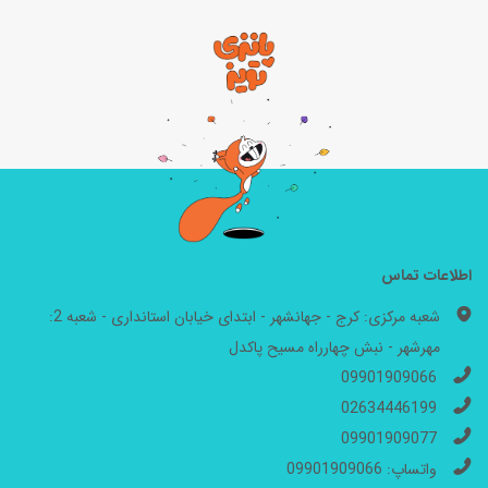
اطلاعات تماس
شعبه مرکزی: کرج - جهانشهر - ابتدای خیابان استانداری - شعبه 2:
مهرشهر - نبش چهارراه مسیح پاکدل
09901909066
02634446199
09901909077
واتساپ: 09901909066