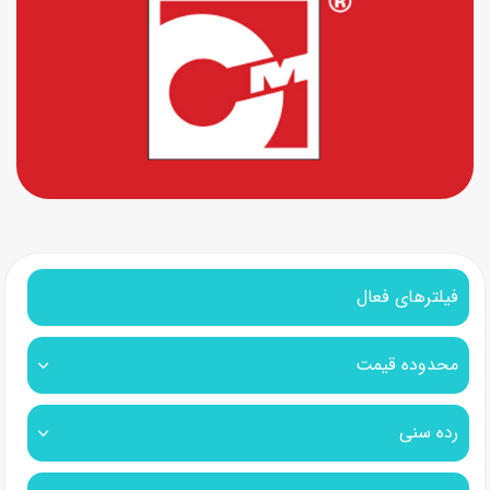
فیلترهای فعال
محدوده قیمت
رده سنی