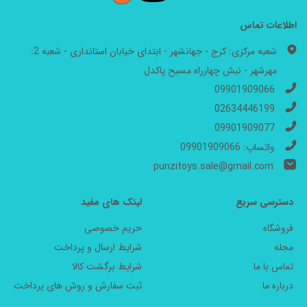
اطلاعات تماس
شعبه مرکزی: کرج - جهانشهر - ابتدای خیابان استانداری - شعبه 2:
مهرشهر - نبش چهارراه مسیح پاکدل
09901909066
02634446199
09901909077
واتساپ: 09901909066
punzitoys.sale@gmail.com
دسترسی سریع
لینک های مفید
فروشگاه
حریم خصوصی
مجله
شرایط ارسال و پرداخت
تماس با ما
شرایط برگشت کالا
درباره ما
ثبت سفارش و روش های پرداخت