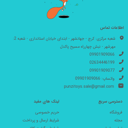
اطلاعات تماس
شعبه مرکزی: کرج - جهانشهر - ابتدای خیابان استانداری - شعبه 2:
مهرشهر - نبش چهارراه مسیح پاکدل
09901909066
02634446199
09901909077
واتساپ: 09901909066
punzitoys.sale@gmail.com
دسترسی سریع
لینک های مفید
فروشگاه
حریم خصوصی
مجله
شرایط ارسال و پرداخت