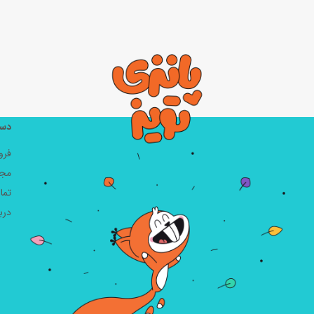
دست
فرو
مجل
تما
دربا