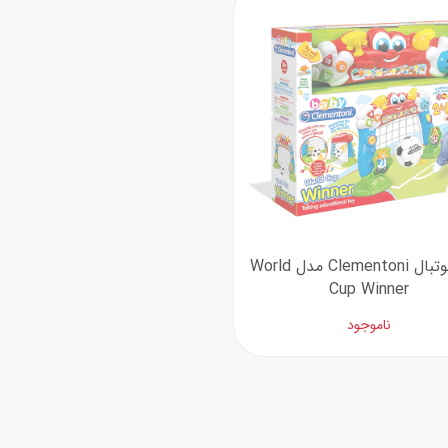
اسب
سور
پازل
کیف و کوله پشتی
ست
برد گیم
چمدان کودک
لوا
لوازم هنر و نقاشی
قمقمه و ظرف غذا
علم و سرگرمی
جامدادی
کتاب
کیف پول
ست فوتبال Clementoni مدل World
Cup Winner
ناموجود