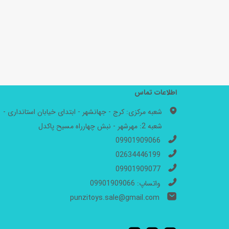
اطلاعات تماس
شعبه مرکزی: کرج - جهانشهر - ابتدای خیابان استانداری -
شعبه 2: مهرشهر - نبش چهارراه مسیح پاکدل
09901909066
02634446199
09901909077
واتساپ: 09901909066
punzitoys.sale@gmail.com