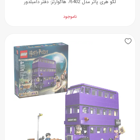
لگو هری پاتر مدل 76402 هاگوارتز: دفتر دامبلدور
ناموجود