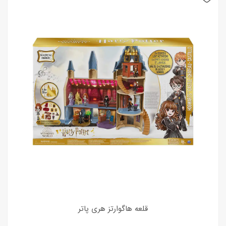
قلعه هاگوارتز هری پاتر