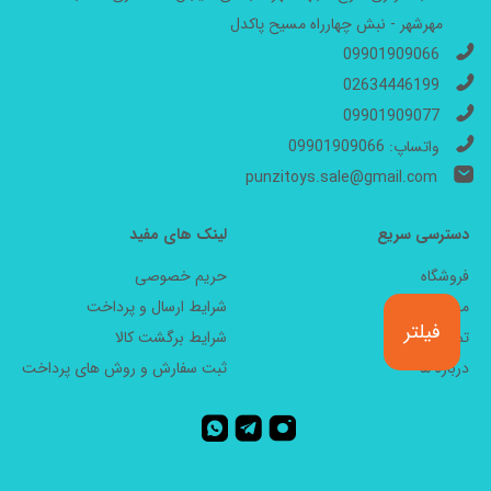
مهرشهر - نبش چهارراه مسیح پاکدل
09901909066
02634446199
09901909077
واتساپ: 09901909066
punzitoys.sale@gmail.com
دسترسی سریع
لینک های مفید
فروشگاه
حریم خصوصی
مجله
شرایط ارسال و پرداخت
فیلتر
تماس با ما
شرایط برگشت کالا
درباره ما
ثبت سفارش و روش های پرداخت