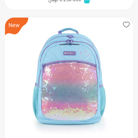
6.250.000
تومان
New