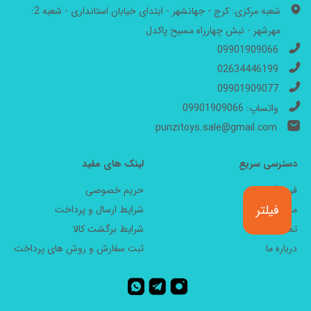
شعبه مرکزی: کرج - جهانشهر - ابتدای خیابان استانداری - شعبه 2:
مهرشهر - نبش چهارراه مسیح پاکدل
09901909066
02634446199
09901909077
واتساپ: 09901909066
punzitoys.sale@gmail.com
دسترسی سریع
لینک های مفید
فروشگاه
حریم خصوصی
فیلتر
مجله
شرایط ارسال و پرداخت
تماس با ما
شرایط برگشت کالا
درباره ما
ثبت سفارش و روش های پرداخت